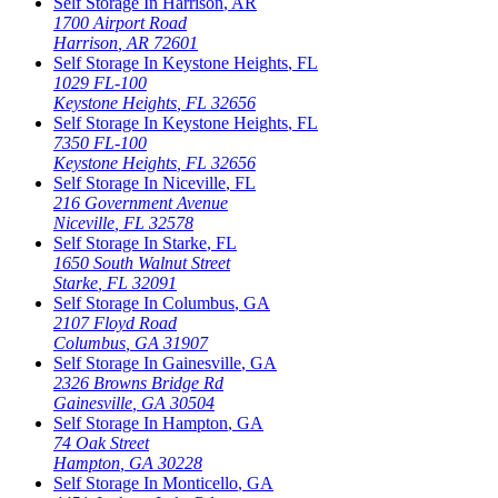
Self Storage In
Harrison
,
AR
1700 Airport Road
Harrison
,
AR
72601
Self Storage In
Keystone Heights
,
FL
1029 FL-100
Keystone Heights
,
FL
32656
Self Storage In
Keystone Heights
,
FL
7350 FL-100
Keystone Heights
,
FL
32656
Self Storage In
Niceville
,
FL
216 Government Avenue
Niceville
,
FL
32578
Self Storage In
Starke
,
FL
1650 South Walnut Street
Starke
,
FL
32091
Self Storage In
Columbus
,
GA
2107 Floyd Road
Columbus
,
GA
31907
Self Storage In
Gainesville
,
GA
2326 Browns Bridge Rd
Gainesville
,
GA
30504
Self Storage In
Hampton
,
GA
74 Oak Street
Hampton
,
GA
30228
Self Storage In
Monticello
,
GA