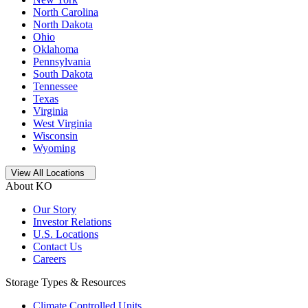
North Carolina
North Dakota
Ohio
Oklahoma
Pennsylvania
South Dakota
Tennessee
Texas
Virginia
West Virginia
Wisconsin
Wyoming
Open
storage locations list
View All Locations
About KO
Our Story
Investor Relations
U.S. Locations
Contact Us
Careers
Storage Types & Resources
Climate Controlled Units