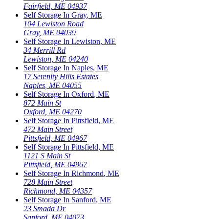
Fairfield
,
ME
04937
Self Storage In
Gray
,
ME
104 Lewiston Road
Gray
,
ME
04039
Self Storage In
Lewiston
,
ME
34 Merrill Rd
Lewiston
,
ME
04240
Self Storage In
Naples
,
ME
17 Serenity Hills Estates
Naples
,
ME
04055
Self Storage In
Oxford
,
ME
872 Main St
Oxford
,
ME
04270
Self Storage In
Pittsfield
,
ME
472 Main Street
Pittsfield
,
ME
04967
Self Storage In
Pittsfield
,
ME
1121 S Main St
Pittsfield
,
ME
04967
Self Storage In
Richmond
,
ME
728 Main Street
Richmond
,
ME
04357
Self Storage In
Sanford
,
ME
23 Smada Dr
Sanford
,
ME
04073