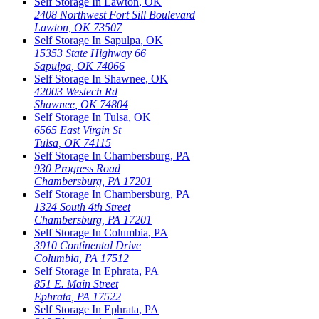
Self Storage In
Lawton
,
OK
2408 Northwest Fort Sill Boulevard
Lawton
,
OK
73507
Self Storage In
Sapulpa
,
OK
15353 State Highway 66
Sapulpa
,
OK
74066
Self Storage In
Shawnee
,
OK
42003 Westech Rd
Shawnee
,
OK
74804
Self Storage In
Tulsa
,
OK
6565 East Virgin St
Tulsa
,
OK
74115
Self Storage In
Chambersburg
,
PA
930 Progress Road
Chambersburg
,
PA
17201
Self Storage In
Chambersburg
,
PA
1324 South 4th Street
Chambersburg
,
PA
17201
Self Storage In
Columbia
,
PA
3910 Continental Drive
Columbia
,
PA
17512
Self Storage In
Ephrata
,
PA
851 E. Main Street
Ephrata
,
PA
17522
Self Storage In
Ephrata
,
PA