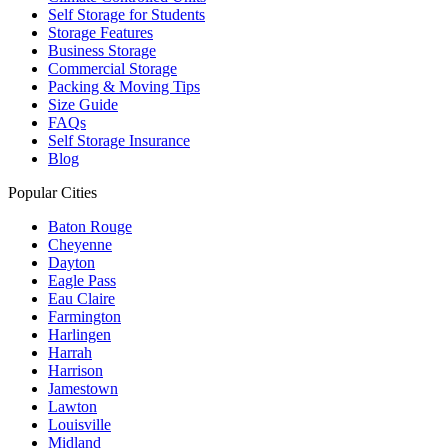
Self Storage for Students
Storage Features
Business Storage
Commercial Storage
Packing & Moving Tips
Size Guide
FAQs
Self Storage Insurance
Blog
Popular Cities
Baton Rouge
Cheyenne
Dayton
Eagle Pass
Eau Claire
Farmington
Harlingen
Harrah
Harrison
Jamestown
Lawton
Louisville
Midland