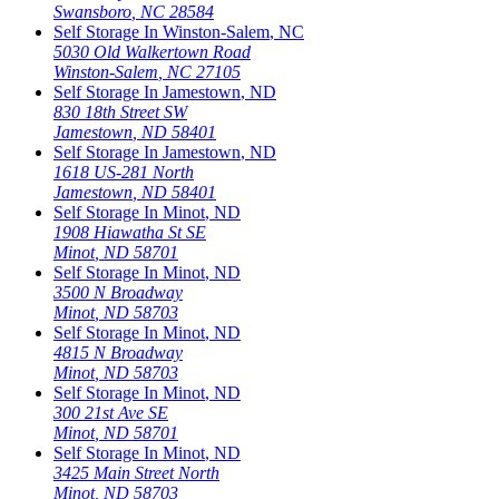
Swansboro
,
NC
28584
Self Storage In
Winston-Salem
,
NC
5030 Old Walkertown Road
Winston-Salem
,
NC
27105
Self Storage In
Jamestown
,
ND
830 18th Street SW
Jamestown
,
ND
58401
Self Storage In
Jamestown
,
ND
1618 US-281 North
Jamestown
,
ND
58401
Self Storage In
Minot
,
ND
1908 Hiawatha St SE
Minot
,
ND
58701
Self Storage In
Minot
,
ND
3500 N Broadway
Minot
,
ND
58703
Self Storage In
Minot
,
ND
4815 N Broadway
Minot
,
ND
58703
Self Storage In
Minot
,
ND
300 21st Ave SE
Minot
,
ND
58701
Self Storage In
Minot
,
ND
3425 Main Street North
Minot
,
ND
58703