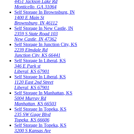
4451 Jackson Lake Rd
Monticello
,
GA
31064
Self Storage In
Brownsburg
,
IN
1400 E Main St
Brownsburg
,
IN
46112
Self Storage In
New Castle
,
IN
2359 S State Road 103
New Castle
,
IN
47362
Self Storage In
Junction City
,
KS
2239 Elmdale Rd
Junction City
,
KS
66441
Self Storage In
Liberal
,
KS
346 E Park st
Liberal
,
KS
67901
Self Storage In
Liberal
,
KS
1120 East 2nd Street
Liberal
,
KS
67901
Self Storage In
Manhattan
,
KS
5004 Murray Rd
Manhattan
,
KS
66503
Self Storage In
Topeka
,
KS
235 SW Gage Blvd
Topeka
,
KS
66606
Self Storage In
Topeka
,
KS
3200 S Kansas Ave