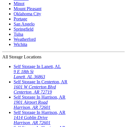
Minot
Mount Pleasant
Oklahoma City
Portage
San Angelo
Springfield
Tulsa
Weatherford
Wichita
All Storage Locations
Self Storage In
Lanett
,
AL
9 E 18th St
Lanett
,
AL
36863
Self Storage In
Centerton
,
AR
1601 W Centerton Blvd
Centerton
,
AR
72719
Self Storage In
Harrison
,
AR
1901 Airport Road
Harrison
,
AR
72601
Self Storage In
Harrison
,
AR
1414 Goblin Drive
Harrison
,
AR
72601