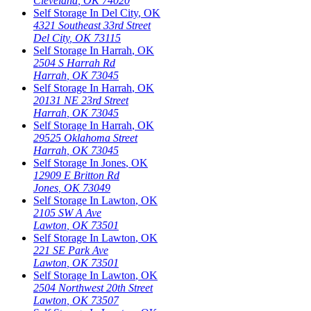
Cleveland
,
OK
74020
Self Storage In
Del City
,
OK
4321 Southeast 33rd Street
Del City
,
OK
73115
Self Storage In
Harrah
,
OK
2504 S Harrah Rd
Harrah
,
OK
73045
Self Storage In
Harrah
,
OK
20131 NE 23rd Street
Harrah
,
OK
73045
Self Storage In
Harrah
,
OK
29525 Oklahoma Street
Harrah
,
OK
73045
Self Storage In
Jones
,
OK
12909 E Britton Rd
Jones
,
OK
73049
Self Storage In
Lawton
,
OK
2105 SW A Ave
Lawton
,
OK
73501
Self Storage In
Lawton
,
OK
221 SE Park Ave
Lawton
,
OK
73501
Self Storage In
Lawton
,
OK
2504 Northwest 20th Street
Lawton
,
OK
73507