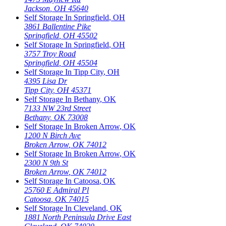
Jackson
,
OH
45640
Self Storage In
Springfield
,
OH
3861 Ballentine Pike
Springfield
,
OH
45502
Self Storage In
Springfield
,
OH
3757 Troy Road
Springfield
,
OH
45504
Self Storage In
Tipp City
,
OH
4395 Lisa Dr
Tipp City
,
OH
45371
Self Storage In
Bethany
,
OK
7133 NW 23rd Street
Bethany
,
OK
73008
Self Storage In
Broken Arrow
,
OK
1200 N Birch Ave
Broken Arrow
,
OK
74012
Self Storage In
Broken Arrow
,
OK
2300 N 9th St
Broken Arrow
,
OK
74012
Self Storage In
Catoosa
,
OK
25760 E Admiral Pl
Catoosa
,
OK
74015
Self Storage In
Cleveland
,
OK
1881 North Peninsula Drive East