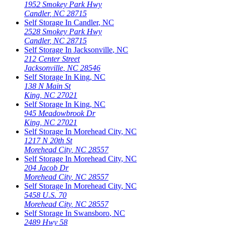
1952 Smokey Park Hwy
Candler
,
NC
28715
Self Storage In
Candler
,
NC
2528 Smokey Park Hwy
Candler
,
NC
28715
Self Storage In
Jacksonville
,
NC
212 Center Street
Jacksonville
,
NC
28546
Self Storage In
King
,
NC
138 N Main St
King
,
NC
27021
Self Storage In
King
,
NC
945 Meadowbrook Dr
King
,
NC
27021
Self Storage In
Morehead City
,
NC
1217 N 20th St
Morehead City
,
NC
28557
Self Storage In
Morehead City
,
NC
204 Jacob Dr
Morehead City
,
NC
28557
Self Storage In
Morehead City
,
NC
5458 U.S. 70
Morehead City
,
NC
28557
Self Storage In
Swansboro
,
NC
2489 Hwy 58