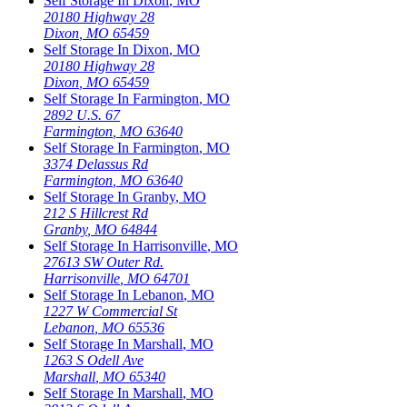
Self Storage In
Dixon
,
MO
20180 Highway 28
Dixon
,
MO
65459
Self Storage In
Dixon
,
MO
20180 Highway 28
Dixon
,
MO
65459
Self Storage In
Farmington
,
MO
2892 U.S. 67
Farmington
,
MO
63640
Self Storage In
Farmington
,
MO
3374 Delassus Rd
Farmington
,
MO
63640
Self Storage In
Granby
,
MO
212 S Hillcrest Rd
Granby
,
MO
64844
Self Storage In
Harrisonville
,
MO
27613 SW Outer Rd.
Harrisonville
,
MO
64701
Self Storage In
Lebanon
,
MO
1227 W Commercial St
Lebanon
,
MO
65536
Self Storage In
Marshall
,
MO
1263 S Odell Ave
Marshall
,
MO
65340
Self Storage In
Marshall
,
MO