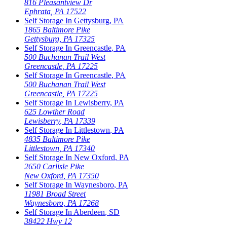
816 Pleasantview Dr
Ephrata
,
PA
17522
Self Storage In
Gettysburg
,
PA
1865 Baltimore Pike
Gettysburg
,
PA
17325
Self Storage In
Greencastle
,
PA
500 Buchanan Trail West
Greencastle
,
PA
17225
Self Storage In
Greencastle
,
PA
500 Buchanan Trail West
Greencastle
,
PA
17225
Self Storage In
Lewisberry
,
PA
625 Lowther Road
Lewisberry
,
PA
17339
Self Storage In
Littlestown
,
PA
4835 Baltimore Pike
Littlestown
,
PA
17340
Self Storage In
New Oxford
,
PA
2650 Carlisle Pike
New Oxford
,
PA
17350
Self Storage In
Waynesboro
,
PA
11981 Broad Street
Waynesboro
,
PA
17268
Self Storage In
Aberdeen
,
SD
38422 Hwy 12