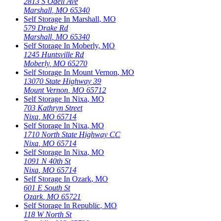
2813 S Odell Ave
Marshall
,
MO
65340
Self Storage In
Marshall
,
MO
579 Drake Rd
Marshall
,
MO
65340
Self Storage In
Moberly
,
MO
1245 Huntsville Rd
Moberly
,
MO
65270
Self Storage In
Mount Vernon
,
MO
13070 State Highway 39
Mount Vernon
,
MO
65712
Self Storage In
Nixa
,
MO
703 Kathryn Street
Nixa
,
MO
65714
Self Storage In
Nixa
,
MO
1710 North State Highway CC
Nixa
,
MO
65714
Self Storage In
Nixa
,
MO
1091 N 40th St
Nixa
,
MO
65714
Self Storage In
Ozark
,
MO
601 E South St
Ozark
,
MO
65721
Self Storage In
Republic
,
MO
118 W North St