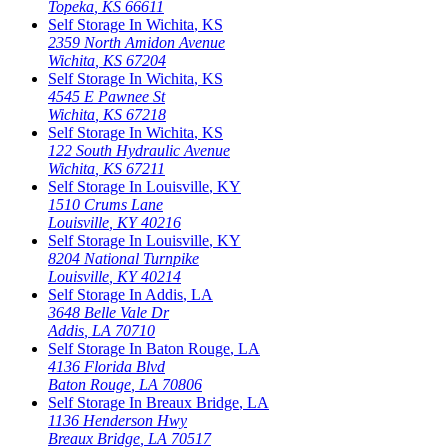
Topeka
,
KS
66611
Self Storage In
Wichita
,
KS
2359 North Amidon Avenue
Wichita
,
KS
67204
Self Storage In
Wichita
,
KS
4545 E Pawnee St
Wichita
,
KS
67218
Self Storage In
Wichita
,
KS
122 South Hydraulic Avenue
Wichita
,
KS
67211
Self Storage In
Louisville
,
KY
1510 Crums Lane
Louisville
,
KY
40216
Self Storage In
Louisville
,
KY
8204 National Turnpike
Louisville
,
KY
40214
Self Storage In
Addis
,
LA
3648 Belle Vale Dr
Addis
,
LA
70710
Self Storage In
Baton Rouge
,
LA
4136 Florida Blvd
Baton Rouge
,
LA
70806
Self Storage In
Breaux Bridge
,
LA
1136 Henderson Hwy
Breaux Bridge
,
LA
70517