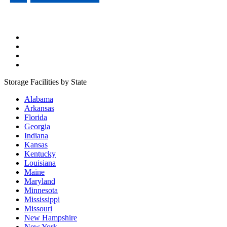
Storage Facilities by State
Alabama
Arkansas
Florida
Georgia
Indiana
Kansas
Kentucky
Louisiana
Maine
Maryland
Minnesota
Mississippi
Missouri
New Hampshire
New York