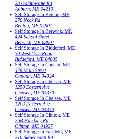
23 Goldthwaite Rd
Auburn
,
ME
04210
Self Storage In
Benton
,
ME
278 Neck Rd
Benton
,
ME
04901
Self Storage In
Berwick
,
ME
424 School Street
Berwick
,
ME
03901
Self Storage In
Biddeford
,
ME
50 West Cole Road
Biddeford
,
ME
04005
Self Storage In
Canaan
,
ME
378 Main Street
Canaan
,
ME
04924
Self Storage In
Chelsea
,
ME
1250 Eastern Ave
Chelsea
,
ME
04330
Self Storage In
Chelsea
,
ME
1203 Eastern Ave
Chelsea
,
ME
04330
Self Storage In
Clinton
,
ME
26B Hinckley Rd
Clinton
,
ME
04927
Self Storage In
Fairfield
,
ME
216 Skowhegan Rd