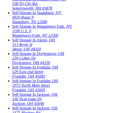
108 Tri City Rd.
Somersworth
,
NH
03878
Self Storage In
Staatsburg
,
NY
4920 Route 9
Staatsburg
,
NY
12580
Self Storage In
Wappingers Falls
,
NY
1190 U.S. 9
Wappingers Falls
,
NY
12590
Self Storage In
Akron
,
OH
313 Boyle St
Akron
,
OH
44310
Self Storage In
Doylestown
,
OH
259 Collier Dr
Doylestown
,
OH
44230
Self Storage In
Franklin
,
OH
529 East 2nd Street
Franklin
,
OH
45005
Self Storage In
Franklin
,
OH
1073 North Main Street
Franklin
,
OH
45005
Self Storage In
Jackson
,
OH
190 Twin Oaks Dr
Jackson
,
OH
45640
Self Storage In
Jackson
,
OH
1475 Mayhew Rd