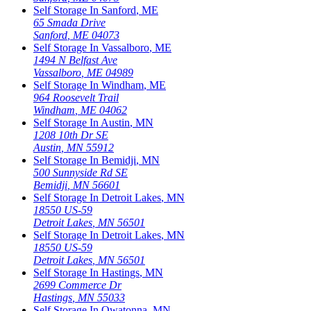
Self Storage In
Sanford
,
ME
65 Smada Drive
Sanford
,
ME
04073
Self Storage In
Vassalboro
,
ME
1494 N Belfast Ave
Vassalboro
,
ME
04989
Self Storage In
Windham
,
ME
964 Roosevelt Trail
Windham
,
ME
04062
Self Storage In
Austin
,
MN
1208 10th Dr SE
Austin
,
MN
55912
Self Storage In
Bemidji
,
MN
500 Sunnyside Rd SE
Bemidji
,
MN
56601
Self Storage In
Detroit Lakes
,
MN
18550 US-59
Detroit Lakes
,
MN
56501
Self Storage In
Detroit Lakes
,
MN
18550 US-59
Detroit Lakes
,
MN
56501
Self Storage In
Hastings
,
MN
2699 Commerce Dr
Hastings
,
MN
55033
Self Storage In
Owatonna
,
MN