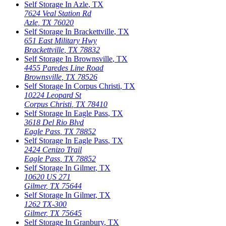
Self Storage In
Azle
,
TX
7624 Veal Station Rd
Azle
,
TX
76020
Self Storage In
Brackettville
,
TX
651 East Military Hwy
Brackettville
,
TX
78832
Self Storage In
Brownsville
,
TX
4455 Paredes Line Road
Brownsville
,
TX
78526
Self Storage In
Corpus Christi
,
TX
10224 Leopard St
Corpus Christi
,
TX
78410
Self Storage In
Eagle Pass
,
TX
3618 Del Rio Blvd
Eagle Pass
,
TX
78852
Self Storage In
Eagle Pass
,
TX
2424 Cenizo Trail
Eagle Pass
,
TX
78852
Self Storage In
Gilmer
,
TX
10620 US 271
Gilmer
,
TX
75644
Self Storage In
Gilmer
,
TX
1262 TX-300
Gilmer
,
TX
75645
Self Storage In
Granbury
,
TX