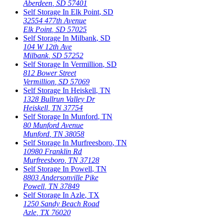
Aberdeen
,
SD
57401
Self Storage In
Elk Point
,
SD
32554 477th Avenue
Elk Point
,
SD
57025
Self Storage In
Milbank
,
SD
104 W 12th Ave
Milbank
,
SD
57252
Self Storage In
Vermillion
,
SD
812 Bower Street
Vermillion
,
SD
57069
Self Storage In
Heiskell
,
TN
1328 Bullrun Valley Dr
Heiskell
,
TN
37754
Self Storage In
Munford
,
TN
80 Munford Avenue
Munford
,
TN
38058
Self Storage In
Murfreesboro
,
TN
10980 Franklin Rd
Murfreesboro
,
TN
37128
Self Storage In
Powell
,
TN
8803 Andersonville Pike
Powell
,
TN
37849
Self Storage In
Azle
,
TX
1250 Sandy Beach Road
Azle
,
TX
76020