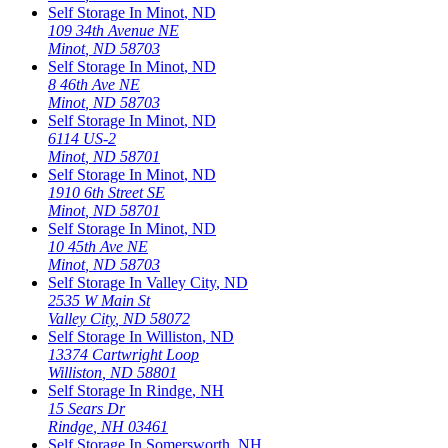
Self Storage In
Minot
,
ND
109 34th Avenue NE
Minot
,
ND
58703
Self Storage In
Minot
,
ND
8 46th Ave NE
Minot
,
ND
58703
Self Storage In
Minot
,
ND
6114 US-2
Minot
,
ND
58701
Self Storage In
Minot
,
ND
1910 6th Street SE
Minot
,
ND
58701
Self Storage In
Minot
,
ND
10 45th Ave NE
Minot
,
ND
58703
Self Storage In
Valley City
,
ND
2535 W Main St
Valley City
,
ND
58072
Self Storage In
Williston
,
ND
13374 Cartwright Loop
Williston
,
ND
58801
Self Storage In
Rindge
,
NH
15 Sears Dr
Rindge
,
NH
03461
Self Storage In
Somersworth
,
NH