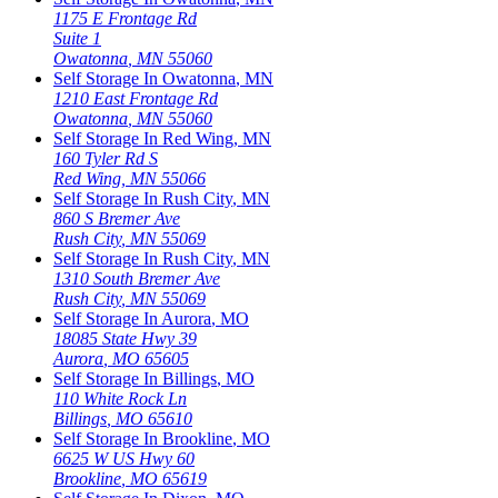
1175 E Frontage Rd
Suite 1
Owatonna
,
MN
55060
Self Storage In
Owatonna
,
MN
1210 East Frontage Rd
Owatonna
,
MN
55060
Self Storage In
Red Wing
,
MN
160 Tyler Rd S
Red Wing
,
MN
55066
Self Storage In
Rush City
,
MN
860 S Bremer Ave
Rush City
,
MN
55069
Self Storage In
Rush City
,
MN
1310 South Bremer Ave
Rush City
,
MN
55069
Self Storage In
Aurora
,
MO
18085 State Hwy 39
Aurora
,
MO
65605
Self Storage In
Billings
,
MO
110 White Rock Ln
Billings
,
MO
65610
Self Storage In
Brookline
,
MO
6625 W US Hwy 60
Brookline
,
MO
65619