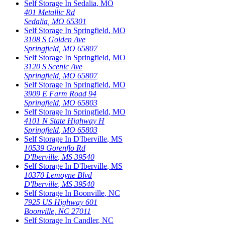
Self Storage In
Sedalia
,
MO
401 Metallic Rd
Sedalia
,
MO
65301
Self Storage In
Springfield
,
MO
3108 S Golden Ave
Springfield
,
MO
65807
Self Storage In
Springfield
,
MO
3120 S Scenic Ave
Springfield
,
MO
65807
Self Storage In
Springfield
,
MO
3909 E Farm Road 94
Springfield
,
MO
65803
Self Storage In
Springfield
,
MO
4101 N State Highway H
Springfield
,
MO
65803
Self Storage In
D'Iberville
,
MS
10539 Gorenflo Rd
D'Iberville
,
MS
39540
Self Storage In
D'Iberville
,
MS
10370 Lemoyne Blvd
D'Iberville
,
MS
39540
Self Storage In
Boonville
,
NC
7925 US Highway 601
Boonville
,
NC
27011
Self Storage In
Candler
,
NC